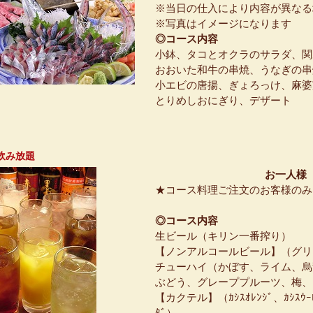
※当日の仕入により内容が異なる
※写真はイメージになります
◎コース内容
小鉢、タコとオクラのサラダ、関
おおいた和牛の串焼、うなぎの串
小エビの唐揚、ぎょろっけ、麻婆
とりめしおにぎり、デザート
飲み放題
お一人様
★コース料理ご注文のお客様のみ
◎コース内容
生ビール（キリン一番搾り）
【ノンアルコールビール】（グリ
チューハイ（かぼす、ライム、烏
ぶどう、グレーププルーツ、梅、
【カクテル】（ｶｼｽｵﾚﾝｼﾞ、ｶｼｽｳｰﾛ