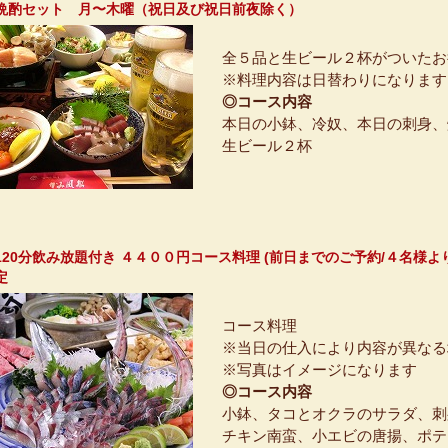
晩酌セット 月〜木曜（祝日及び祝日前夜除く）
全５品と生ビール２杯がついたお
※料理内容は日替わりになります
◎コース内容
本日の小鉢、冷奴、本日の刺身、
生ビール２杯
120分飲み放題付き ４４００円コース料理 (前日までのご予約/４名様
コース料理
※当日の仕入により内容が異なる
※写真はイメージになります
◎コース内容
小鉢、タコとオクラのサラダ、刺
チキン南蛮、小エビの唐揚、ポテ