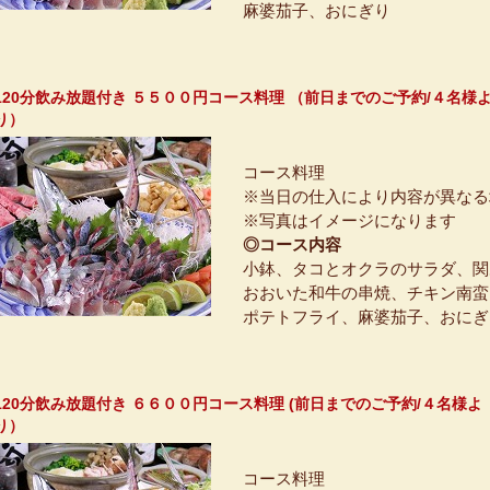
麻婆茄子、おにぎり
120分飲み放題付き ５５００円コース料理 （前日までのご予約/４名様
コース料理
※当日の仕入により内容が異なる
※写真はイメージになります
◎コース内容
小鉢、タコとオクラのサラダ、関
おおいた和牛の串焼、チキン南蛮
ポテトフライ、麻婆茄子、おにぎ
120分飲み放題付き ６６００円コース料理 (前日までのご予約/４名様よ
コース料理