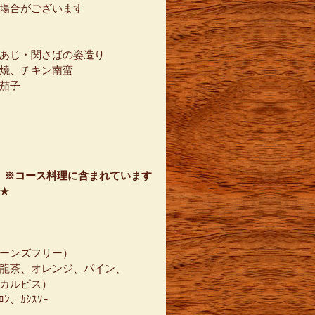
場合がございます
あじ・関さばの姿造り
焼、チキン南蛮
茄子
 ※コース料理に含まれています
★
ーンズフリー）
龍茶、オレンジ、パイン、
カルピス）
ﾝ、ｶｼｽｿｰ
ﾀ